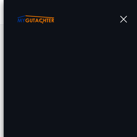
KFZ-Sachverständig
(m/w/d) HomeOffice
(Meister Karosserie/
Die MyGutachter GmbH ist ein bundeswei
in Deutschland. Seit unserer Gründung h
Kunden Gutachten sowie Beratungs- und